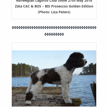
Norwegian Lagotto Club Show 27th May 2018
Zäta CAC & BOS – BIS Proseccos Golden Edition
(Photo: Liza Peters)
◊◊◊◊◊◊◊◊◊◊◊◊◊◊◊◊◊◊◊◊◊◊◊◊◊◊◊◊◊◊◊◊◊◊◊◊◊◊◊
◊◊◊◊◊◊◊◊◊