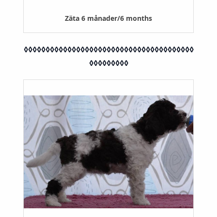
Zäta 6 månader/6 months
◊◊◊◊◊◊◊◊◊◊◊◊◊◊◊◊◊◊◊◊◊◊◊◊◊◊◊◊◊◊◊◊◊◊◊◊◊◊◊
◊◊◊◊◊◊◊◊◊