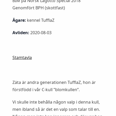
BIM på Norsk Lagotto Special 2018
Genomfört BPH (skottfast)
Ägare:
kennel TufflaZ
Avliden:
2020-08-03
Stamtavla
.
Zäta är andra generationen TufflaZ, hon är
förstfödd i vår C-kull ”blomkullen”.
Vi skulle inte behålla någon valp i denna kull,
men ibland så är det en valp som talar till en.