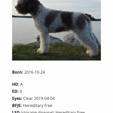
Born:
2016-10-24
HD
: A
ED:
0
Eyes:
Clear 2019-04-04
BFJE:
Hereditary free
LSD
(storage disease): Hereditary free