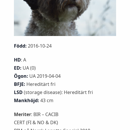
Född:
2016-10-24
HD
: A
ED:
UA (0)
Ögon:
UA 2019-04-04
BFJE:
Hereditärt fri
LSD
(storage disease): Hereditärt fri
Mankhöjd:
43 cm
Meriter
: BIR – CACIB
CERT (FI & NO & DK)