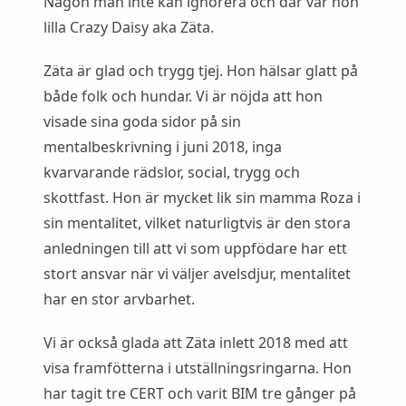
Någon man inte kan ignorera och där var hon
lilla Crazy Daisy aka Zäta.
Zäta är glad och trygg tjej. Hon hälsar glatt på
både folk och hundar. Vi är nöjda att hon
visade sina goda sidor på sin
mentalbeskrivning i juni 2018, inga
kvarvarande rädslor, social, trygg och
skottfast. Hon är mycket lik sin mamma Roza i
sin mentalitet, vilket naturligtvis är den stora
anledningen till att vi som uppfödare har ett
stort ansvar när vi väljer avelsdjur, mentalitet
har en stor arvbarhet.
Vi är också glada att Zäta inlett 2018 med att
visa framfötterna i utställningsringarna. Hon
har tagit tre CERT och varit BIM tre gånger på