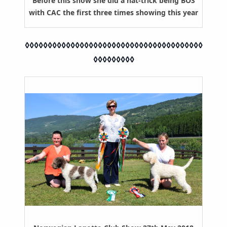
Before this show she did a hat-trick being BOS
with CAC the first three times showing this year
◊◊◊◊◊◊◊◊◊◊◊◊◊◊◊◊◊◊◊◊◊◊◊◊◊◊◊◊◊◊◊◊◊◊◊◊◊◊◊
◊◊◊◊◊◊◊◊◊