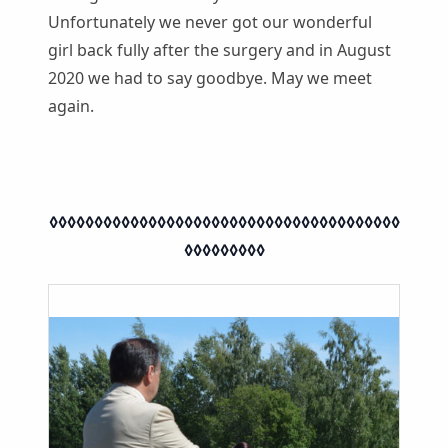
Unfortunately we never got our wonderful
girl back fully after the surgery and in August
2020 we had to say goodbye. May we meet
again.
.
◊◊◊◊◊◊◊◊◊◊◊◊◊◊◊◊◊◊◊◊◊◊◊◊◊◊◊◊◊◊◊◊◊◊◊◊◊◊◊
◊◊◊◊◊◊◊◊◊