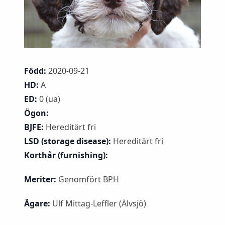
Född:
2020-09-21
HD:
A
ED:
0 (ua)
Ögon:
BJFE:
Hereditärt fri
LSD (storage disease):
Hereditärt fri
Korthår (furnishing):
Meriter:
Genomfört BPH
Ägare:
Ulf Mittag-Leffler (Älvsjö)